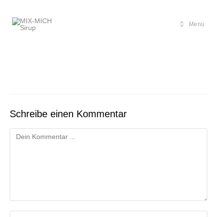
Zum
Inhalt
springen
Menü
Schreibe einen Kommentar
Kommentieren
Gib