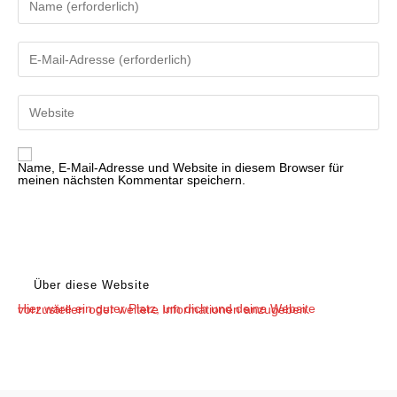
deinen
Namen
oder
Benutzernamen
Gib
zum
deine
Kommentieren
E-
ein
Mail-
Adresse
Gib
zum
deine
Kommentieren
Website-
ein
URL
ein
(optional)
Name, E-Mail-Adresse und Website in diesem Browser für
meinen nächsten Kommentar speichern.
Über diese Website
Hier wäre ein guter Platz, um dich und deine Website vorzustellen oder weitere Informationen anzugeben.