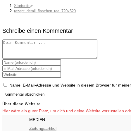
Startseite
>
rezept_detail_flaschen_tee_720x520
Schreibe einen Kommentar
Kommentieren
Gib
deinen
Gib
Namen
deine
oder
Gib
E-
Benutzernamen
deine
Mail-
zum
Website-
Adresse
Name, E-Mail-Adresse und Website in diesem Browser für meine
Kommentieren
URL
zum
ein
ein
Kommentieren
(optional)
ein
Über diese Website
Hier wäre ein guter Platz, um dich und deine Website vorzustellen o
MEDIEN
Zeitungsartikel