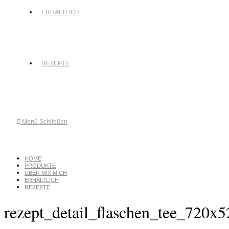
ERHÄLTLICH
REZEPTE
Menü
Schließen
HOME
PRODUKTE
ÜBER MIX MICH
ERHÄLTLICH
REZEPTE
rezept_detail_flaschen_tee_720x5