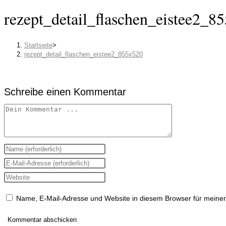
rezept_detail_flaschen_eistee2_8
Startseite
>
rezept_detail_flaschen_eistee2_855x520
Schreibe einen Kommentar
Kommentieren
Gib
deinen
Gib
Namen
deine
Gib
oder
E-
deine
Name, E-Mail-Adresse und Website in diesem Browser für meine
Benutzernamen
Mail-
Website-
zum
Adresse
URL