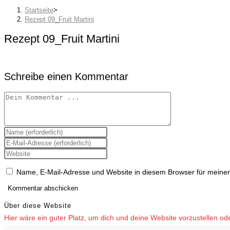
Startseite
>
Rezept 09_Fruit Martini
Rezept 09_Fruit Martini
Schreibe einen Kommentar
Kommentieren
Gib
deinen
Gib
Namen
deine
oder
Gib
E-
Benutzernamen
deine
Mail-
zum
Website-
Adresse
Name, E-Mail-Adresse und Website in diesem Browser für meine
Kommentieren
URL
zum
ein
ein
Kommentieren
(optional)
ein
Über diese Website
Hier wäre ein guter Platz, um dich und deine Website vorzustellen o