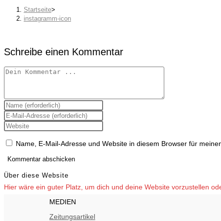
Startseite
>
instagramm-icon
Schreibe einen Kommentar
Kommentieren
Gib
deinen
Gib
Namen
deine
oder
Gib
E-
Benutzernamen
deine
Mail-
zum
Website-
Adresse
Name, E-Mail-Adresse und Website in diesem Browser für meine
Kommentieren
URL
zum
ein
ein
Kommentieren
(optional)
ein
Über diese Website
Hier wäre ein guter Platz, um dich und deine Website vorzustellen o
MEDIEN
Zeitungsartikel