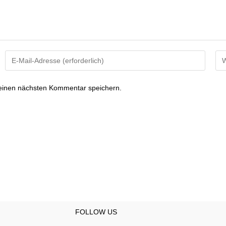
Gib
Gi
deine
dei
E-
Web
einen nächsten Kommentar speichern.
Mail-
UR
Adresse
ein
zum
(op
Kommentieren
ein
FOLLOW US