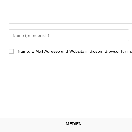
Gib
deinen
Namen
Name, E-Mail-Adresse und Website in diesem Browser für m
oder
Benutzernamen
zum
Kommentieren
ein
MEDIEN