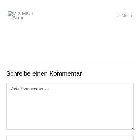
Zum
Inhalt
springen
Menü
Schreibe einen Kommentar
Kommentieren
Gib