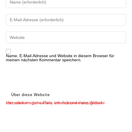
deinen
Namen
oder
Benutzernamen
Gib
zum
deine
Kommentieren
E-
ein
Mail-
Adresse
Gib
zum
deine
Kommentieren
Website-
ein
URL
ein
(optional)
Name, E-Mail-Adresse und Website in diesem Browser für
meinen nächsten Kommentar speichern.
Über diese Website
Hier wäre ein guter Platz, um dich und deine Website vorzustellen oder weitere Informationen anzugeben.