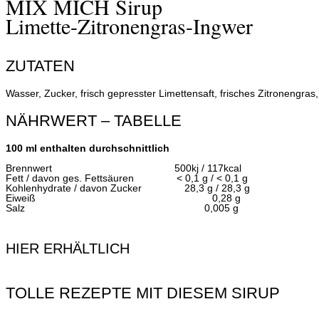
MIX MICH Sirup
Limette-Zitronengras-Ingwer
ZUTATEN
Wasser, Zucker, frisch gepresster Limettensaft, frisches Zitronengras,
NÄHRWERT – TABELLE
100 ml enthalten durchschnittlich
Brennwert 500kj / 117kcal
Fett / davon ges. Fettsäuren < 0,1 g / < 0,1 g
Kohlenhydrate / davon Zucker 28,3 g / 28,3 g
Eiweiß 0,28 g
Salz 0,005 g
HIER ERHÄLTLICH
TOLLE REZEPTE MIT DIESEM SIRUP